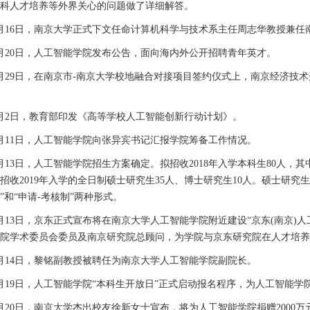
科人才培养等外界关心的问题做了详细解答。
月
16
日，南京大学正式下文任命计算机科学与技术系主任周志华教授兼任
月
20
日，人工智能学院发布公告，面向海内外公开招聘青年英才。
月
29
日，在南京市
-
南京大学校地融合对接项目签约仪式上，南京经济技术
月
2
日，教育部印发《高等学校人工智能创新行动计划》。
月
11
日，人工智能学院向张异宾书记汇报学院筹备工作情况。
月
13
日，人工智能学院招生方案确定。拟招收
2018
年入学本科生
80
人，其
招收
2019
年入学的全日制硕士研究生
35
人、博士研究生
10
人。硕士研究生
”
和
“
申请
-
考核制
”
两种形式。
月
13
日，京东正式宣布将在南京大学人工智能学院附近建设“京东
(
南京
)
人
究院学术委员会委员及南京研究院总顾问，为学院与京东研究院在人才培养
月
14
日，黎铭副教授被聘任为南京大学人工智能学院副院长。
月
19
日，人工智能学院“本科生开放日”正式启动报名程序，为人工智能学
月
20
日，南京大学杰出校友徐新女士宣布，将为人工智能学院捐赠
2000
万