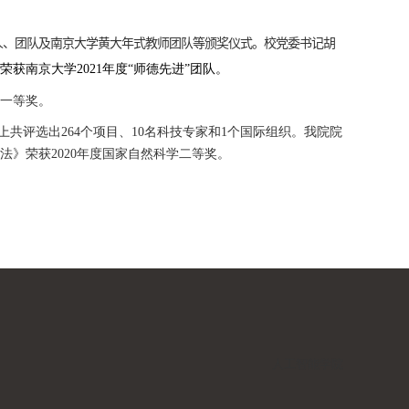
人、团队及
南京大学黄大年式教师团队
等颁奖仪式。校党委书记胡
获南京大学2021年度“师德先进”团队。
一等奖。
上共评选出
264
个项目、
10
名科技专家和
1
个国际组织。我院院
法》荣获
2020
年度国家自然科学二等奖。
人工智能学院