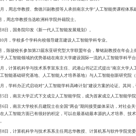
月，周志华教授、詹德川副教授等人承担南京大学“人工智能类课程体系建
月，周志华教授当选欧洲科学院外籍院士。
月
8
日，国务院印发《新一代人工智能发展规划》。
10
月，学校多个学科向校领导建言建设人工智能学科专业。
月，陈骏校长参加第
23
届东亚研究型大学联盟年会，黎铭副教授在年会上
于人工智能领域的优势基础在南京大学建设国际一流的人工智能学科平台
月，计算机科学与技术系李宣东主任、武港山书记正式提出“南京大学人
工智能基础研究基地、人工智能人才培养基地）与人工智能创新研究院（
月，学科办正式启动对“人工智能学科高峰计划”建设方案的论证。其间
月
5
日，南京大学正式下文成立人工智能学院，成为首家成立人工智能学院
月
6
日，南京大学校长吕建院士在全国“两会”期间接受媒体采访，对社会
在人工智能方面已有很好的积淀，可以在最基础最本源的人才培养、技术
。
月
8
日，计算机科学与技术系系主任周志华教授、计算机系与软件学院党委