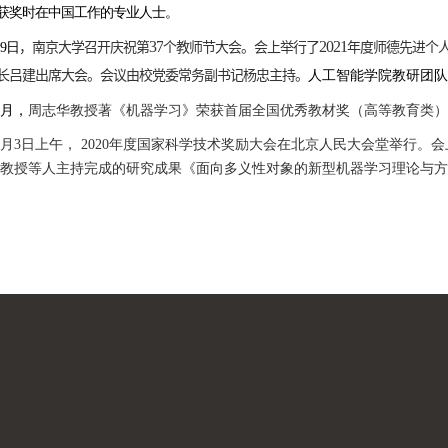
获奖时在中国工作的专业人士。
37
2021
月9日
，南京大学召开庆祝第
个教师节大会。会上举行了
年度
师德先进
个
长吕建出席大会。会议由校党委常务副书记杨忠主持。
人工智能学院教研团队荣
0月，
周志华教授著《机器学习》荣获首届全国优秀教材奖（高等教育类）
11月3日上午，
2020
年度国家科学技术奖励大会在北京人民大会堂举行。会
教授等人主持完成的研究成果《面向多义性对象的新型机器学习理论与方