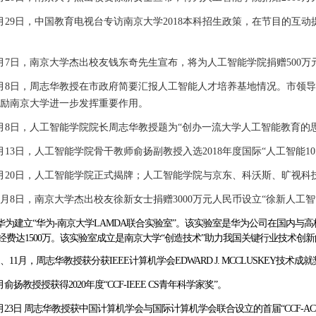
月
29
日，中国教育电视台专访南京大学
2018
本科招生政策，在节目的互动
月
7
日，南京大学杰出校友钱东奇先生宣布，将为人工智能学院捐赠
500
万
月
8
日，
周志华教授在市政府简要汇报人工智能人才培养基地情况。市领
励南京大学进一步发挥重要作用。
月
8
日，人工智能学院院长周志华教授题为
“
创办一流大学人工智能教育的
月
13
日，人工智能学院骨干教师俞扬副教授入选
2018
年度国际“人工智能
10
月
20
日，
人工智能学院正式揭牌；人工智能学院与京东、科沃斯、旷视科
年11月8日，南京大学杰出校友徐新女士捐赠3000万元人民币设立“徐新人
华为建立“华为-南京大学LAMDA联合实验室”。该实验室是华为公司在国内
经费达1500万。该实验室成立是南京大学“创造技术”助力我国关键行业技术创新
、
11
月，
周志华教授获
分获
IEEE计算机学会EDWARD J. MCCLUSKEY技
0月俞扬教授授获得2020年度“CCF-IEEE CS青年科学家奖”。
月
23
日
周志华教授获中国计算机学会与国际计算机学会联合设立的首届“CCF-