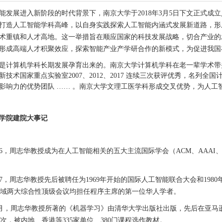
能发展进入新阶段的时代背景下，南京大学于2018年3月5日下文正式
打造人工智能学科高峰，以自身实践探索人工智能内涵式发展新道路，形成“
术重镇和人才高地。这一举措旨在顺应国家的科技发展战略，切合产业的
形成高端人才积聚效应，探索智能产业产学研合作的新模式，为促进我国
是计算机学科长期发展孕育出来的。南京大学计算机学科在老一辈学术带
新技术国家重点实验室2007、2012、2017 连续三次获评优秀，名列
影响力的优势团队 …… 。南京大学文理工医学科形成交叉优势，为人工
学院建院大事记
16，
周志华教授成为在人工智能相关的五大主流国际学会（
ACM
、
AAAI
7
，周志华教授先后被聘任为
1969
年开始的国际人工智能联合大会和
1980
域两大综合性顶级会议均担任程序主席的第一位华人学者。
月，周志华教授所著的《机器学习》由清华大学出版社出版，先后在亚马
次，被内地、香港等
335
家单位、
380
门课程选作教材。